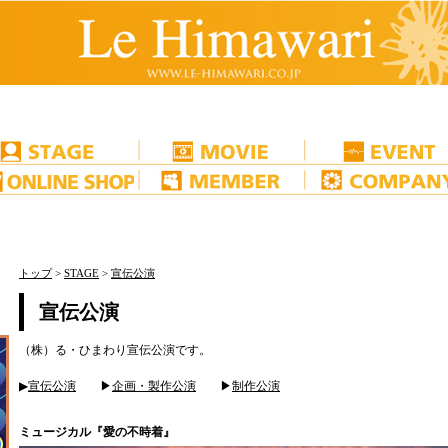
トップ
>
STAGE
>
宣伝公演
宣伝公演
（株）る・ひまわり宣伝公演です。
▶
宣伝公演
▶
企画・製作公演
▶
制作公演
ミュージカル『愛の不時着』