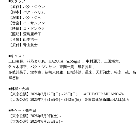
■スタッフ
【原作】パク・ジウン
【脚本】パク・へリム
【演出】パク・ジヘ
【音楽】イ・サンフン
【映像】コ・ドンウク
【照明】萱島亜希子
【音響】山本浩一
【振付】青山航士
■キャスト
三山凌輝、花乃まりあ、KAZUTA（n.SSign）、中村麗乃、上田堪大、
佐々木淳平、パク・ジンサン、東間一貴、紙谷昇世、
多岐川装子、瀧本瞳、篠崎未伶雅、佳松詩紗、星来、天野翔太、松永一哉、高
庭悠佑
■日程・会場
【東京公演】2026年7月12日(日)～26日(日） ＠THEATER MILANO-Za
【大阪公演】2026年7月31日(金)～8月2日(日) ＠東京建物Brillia HALL箕面
■チケット発売日
【東京公演】2026年5月9日(土)～
【大阪公演】2026年6月28日(日)～