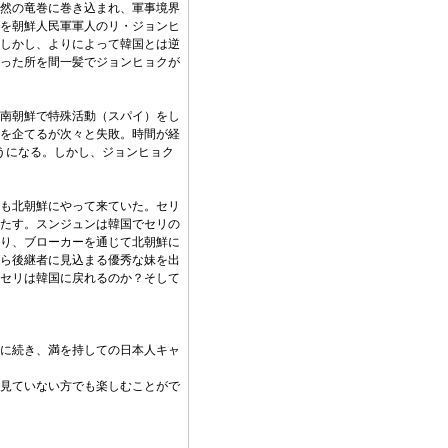
然の竜巻に巻き込まれ、軍事境界
を朝鮮人民軍軍人のリ・ジョンヒ
しかし、よりによって韓国とは逆
った所を間一髪でジョンヒョクが
南朝鮮で特殊活動（スパイ）をし
を企てるが次々と失敗。時間が経
うになる。しかし、ジョンヒョク
も北朝鮮にやって来ていた。セリ
たす。スンジュンは韓国でセリの
り、ブローカーを通じて北朝鮮に
ら後継者に見込まる優秀な妹を出
セリは韓国に戻れるのか？そして
に続き、満を持しての日本人キャ
見ていない方でも楽しむことがで