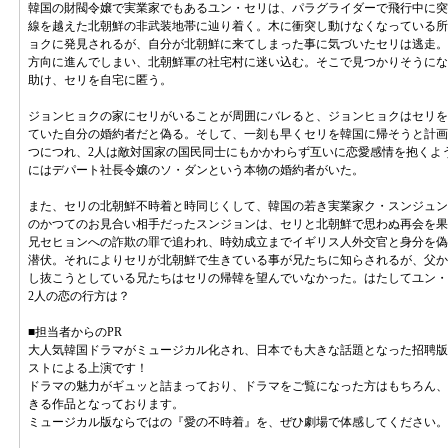
韓国の財閥令嬢で実業家でもあるユン・セリは、パラグライダーで飛行中に突
線を越えた北朝鮮の非武装地帯に辿り着く。木に衝突し動けなくなっている所
ョクに発見されるが、自分が北朝鮮に来てしまった事に気づいたセリは逃走。
方向に進んでしまい、北朝鮮軍の社宅村に迷い込む。そこで見つかりそうにな
助け、セリを自宅に匿う。
ジョンヒョクの家にセリがいることが周囲にバレると、ジョンヒョクはセリを
ていた自分の婚約者だと偽る。そして、一刻も早くセリを韓国に帰そうと計画
つにつれ、2人は敵対国家の国民同士にもかかわらず互いに恋愛感情を抱くよ
にはデパート社長令嬢のソ・ダンという本物の婚約者がいた。
また、セリの北朝鮮不時着と時同じくして、韓国の若き実業家ク・スンジュン
のかつてのお見合い相手だったスンジョンは、セリと北朝鮮で思わぬ再会を果
兄セヒョンへの詐欺の罪で追われ、時効成立までイギリス人外交官と身分を偽
潜伏。それによりセリが北朝鮮で生きている事が兄たちに知らされるが、父か
し抜こうとしている兄たちはセリの帰韓を望んでいなかった。はたしてユン・
2人の恋の行方は？
■担当者からのPR
大人気韓国ドラマがミュージカル化され、日本でも大きな話題となった招聘版
ストによる上演です！
ドラマの魅力がギュッと詰まっており、ドラマをご覧になった方はもちろん、
きる作品となっております。
ミュージカル版ならではの『愛の不時着』を、ぜひ劇場で体感してください。