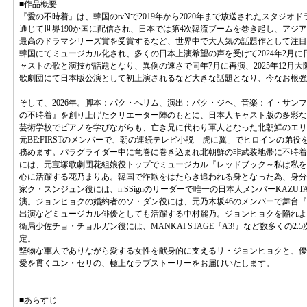
■作品概要
『愛の不時着』は、韓国のtvNで2019年から2020年まで放送されたスタジオドラ
通じて世界190か国に配信され、日本では第4次韓流ブームを巻き起し、アジア
最高のドラマシリーズ賞を受賞するなど、世界中で大人気の話題作として注目さ
韓国にてミュージカル化され、多くの日本上演希望の声を受けて2024年2月
ャストの歌と演技が話題となり、異例の速さで同年7月に再演、2025年12月大
歌劇団にて日本版公演として初上演されるなど大きな話題となり、今なお根強
そして、2026年。脚本：パク・へリム、演出：パク・ジヘ、音楽：イ・サン
の不時着』を創り上げたクリエーター陣のもとに、日本人キャスト版の多彩な
芸術学校でピアノを学びながらも、亡き兄に代わり軍人となった北朝鮮のエリ
元BE:FIRSTのメンバーで、朝の連続テレビ小説「虎に翼」でヒロインの弟
務めます。パラグライダー中に竜巻に巻き込まれ北朝鮮の非武装地帯に不時着
には、元宝塚歌劇団花組娘役トップでミュージカル『レッドブック～私は私を
心に活躍する花乃まりあ。韓国で詐欺をはたらき追われる身となった為、身分
家ク・スンジュン役には、n.SSignのリーダーで唯一の日本人メンバーKAZUT
演。ジョンヒョクの婚約者のソ・ダン役には、元乃木坂46のメンバーで舞台『Endl
出演などミュージカル俳優としても活躍する中村麗乃。ジョンヒョクを陥れよ
衛局少佐チョ・チョルガン役には、MANKAI STAGE『A3!』など数多くの2
定。
堅物な軍人でありながら愛する女性を献身的に支えるリ・ジョンヒョクと、優
愛を貫くユン・セリの、極上なラブストーリーをお届けいたします。
■あらすじ