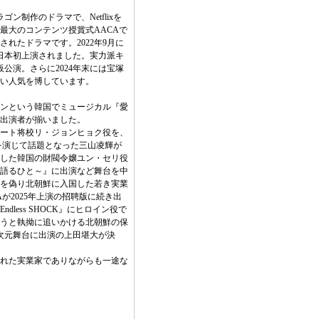
ゴン制作のドラマで、Netflixを
最大のコンテンツ授賞式AACAで
れたドラマです。2022年9月に
に日本初上演されました。実力派キ
阪公演。さらに2024年末には宝塚
い人気を博しています。
フンという韓国でミュージカル『愛
出演者が揃いました。
ート将校リ・ジョンヒョク役を、
役を演じて話題となった三山凌輝が
した韓国の財閥令嬢ユン・セリ役
語るひと～』に出演など舞台を中
を偽り北朝鮮に入国した若き実業
Aが2025年上演の招聘版に続き出
ess SHOCK』にヒロイン役で
うと執拗に追いかける北朝鮮の保
.5次元舞台に出演の上田堪大が決
れた実業家でありながらも一途な