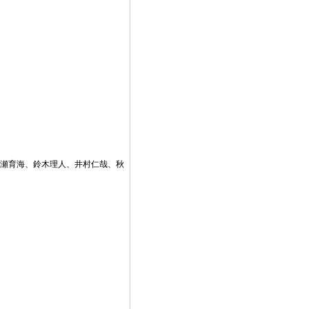
瀬育海、鈴木理人、井村仁哉、秋