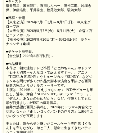
■キャスト
藤井流星、濱田龍臣、市川しんぺー、滝裕二郎、鈴樹志
保、伊藤浩樹、平井珠生、松尾敢太郎、駿河太郎
■日程・会場
【東京公演】2026年7月6日(月)～8月2日(日) ＠東京グ
ローブ座
【大阪公演】2026年8月7日(金)～8月11日(火) ＠森ノ宮
ピロティホール
【福岡公演】2026年8月20日(木)～8月24日(月) ＠キャ
ナルシティ劇場
■チケット発売日。
【全公演】2026年6月7日(日)～
■作品概要
本作は、朝の連続テレビ小説『とと姉ちゃん』やドラマ
『石子と羽男ーそんなコトで訴えます？ー』、アニメ
『TIGER & BUNNY』やミュージカル『SUNNY』などジ
ャンルを問わず多くの作品の脚本や演出を手掛ける西田
征史の完全オリジナルストーリーです。
主演は、2014年に「ええじゃないか」でCDデビューを果
たし、近年、舞台『NOISES OFF』やドラマ『エラー』、
『ぜんぶ、あなたのためだから』など、俳優としても活
躍が目覚ましいWEST.の藤井流星。
藤井の熱望に西田が共鳴し、2020年にドラマ＆舞台化で
話題となった『正しいロックバンドの作り方』以来6年ぶ
りのタッグが実現します。
主人公は、親から受け継いだロールケーキ専門店【くる
ん】を守りながら、弟と二人、懸命に生きてきたパティ
シエ・青柳敬治郎。
15年前に両親を交通事故で亡くした悲しみを抱えたま