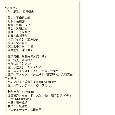
■スタッフ
【作・演出】 西田征史
【美術】平山正太郎
【照明】佐藤啓
【音響】佐藤こうじ
【音楽】透明図鑑
【映像】ＫＥＮＮＹ
【衣裳】森川雅代
【ヘアメイク】大宝みゆき
【擬闘】栗原直樹
【演出助手】村田千尋
【舞台監督】津江健太
【宣伝美術】加藤秀幸／柴田リオ
【宣伝写真】草場雄介
【宣伝大道具】ORIN
【宣伝小道具】：AI OKADA
【宣伝スタイリスト】：村田友哉／井元文子
【宣伝ヘアメイク】：井上ゆか／服部幸雄／久慈真史／
白石真弓
【パンフレット編集】：Merch Company
【宣伝パブリシティ】：る・ひまわり
【制作協力】new phase
【運営協力】キョードー大阪(大阪・福岡公演)／キョー
ドー西日本(福岡公演)
【票券】荘司雅子
【制作】三瓶雅史
【プロデューサー】古田直子