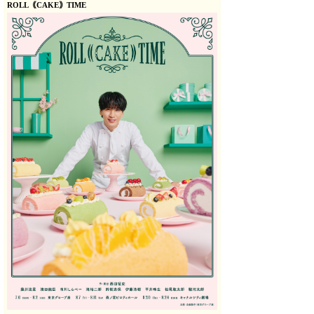
ROLL｟CAKE｠TIME