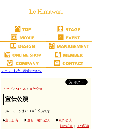
チケット転売・譲渡について
トップ
>
STAGE
>
宣伝公演
宣伝公演
（株）る・ひまわり宣伝公演です。
▶
宣伝公演
▶
企画・製作公演
▶
制作公演
前の記事
|
次の記事