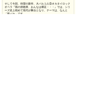
そして今回、待望の新作、大パルコ人⑤オカタイロック
オペラ『雨の傍聴席、おんなは裸足・・・』では、シリ
ーズ史上初めて現代が舞台となり、テーマは、なんと
「親バカ」です。
エンタメ界のトップランナーとして、常に話題作、ヒッ
ト作を生み出し続けている宮藤官九郎が、いかんなく本
領を発揮する「大パルコ人」シリーズ、待望の新作上演
です。
■ストーリー
離婚を決意しているミュージカル俳優（阿部サダヲ）と
演歌歌手（松たか子）の夫婦。二人は息子たち（兄・峯
田和伸、弟・黒崎煌代）の親権を巡り、法廷で泥沼の争
いを繰り広げます。兄は発達障害がある、だが天才音楽
家・・・かもしれない――。その可能性を信じて疑わな
い夫婦が、あの手この手で世間の同情を買おうとした
り、過去の恥部や醜聞に乗じて好感度を上げたり下げた
りします。そんな両親と兄の間で、右往左往しながら思
い悩む弟。ところが、、、、
■担当者からのPR
エンタメ界のトップランナーとして、常に話題作、ヒッ
ト作を生み出し続けている宮藤官九郎の「大パルコ人」
シリーズが、4年ぶりに新作を上演！阿部サダヲさんや松
たか子さんをはじめとした豪華なメンバーに加え、作曲
は、怒髪天の上原子友康が手がけ、キャッチ―な楽曲に
加え、峯田和伸のロック魂が爆発する曲も登場します！
親権をかけた歌とダンスと演奏の泥沼バトル…どうぞご
期待ください。