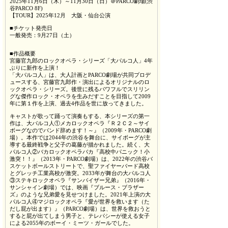
2025年11月6日（木）～11月30日（日）＠PARCO劇場(渋
谷PARCO 8F)
【TOUR】2025年12月 大阪・仙台公演
■チケット発売日
一般発売：9月27日（土）
■作品概要
宮藤官九郎のロックオペラ・シリーズ「大パルコ人」4年
ぶりに新作を上演！
「大パルコ人」は、大人計画とPARCO劇場が共同プロデ
ュースする、宮藤官九郎作・演出によるオリジナルのロ
ックオペラ・シリーズ。後世に残るパワフルでスリリン
グな傑作ロック・オペラを生みだすことを目指して2009
年に第１作を上演、過去4作品を世に放ってきました。
キャストが歌って踊って演奏もする、本シリーズの第一
作は、大パルコ人①メカロックオペラ『Ｒ２Ｃ２～サイ
ボーグなのでバンド辞めます！～』（2009年・PARCO劇
場）。本作では2044年の渋谷を舞台に、サイボーグが主
導する最終戦争と父子の葛藤が描かれました。続く、大
パルコ人②バカロックオペラバカ『高校中パニック！小
激突！！』（2013年・PARCO劇場）は、2022年の渋谷バ
スケットボールストリートで、聖ファイヤーバード高校
とグレッチ工業高校が激突。2033年が舞台の大パルコ人
③ステキロックオペラ『サンバイザー兄弟』（2016年・
サンシャイン劇場）では、映画『ブルース・ブラザー
ズ』のような兄弟愛を見せつけました。2021年上演の大
パルコ人④マジロックオペラ『愛が世界を救います（た
だし屁が出ます）』（PARCO劇場）は、世界を救おうと
すると屁が出てしまう男子と、テレパシーが使える女子
による2055年のボーイ・ミーツ・ガールでした。