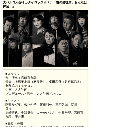
大パルコ人⑤オカタイロックオペラ『雨の傍聴席、おんなは
裸足…』
■スタッフ
作・演出：宮藤官九郎
音楽：上原子友康（怒髪天）、峯田和伸（銀杏BOYZ）
制作協力：モチロン
企画：大人計画
プロデュース・製作：大人計画／パルコ
■キャスト
阿部サダヲ、松たか子、峯田和伸、三宅弘城、荒川
良々、
黒崎煌代、少路勇介、よーかいくん、中井千聖、宮藤官
九郎、藤井隆
■日程・会場