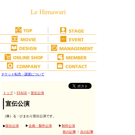
チケット転売・譲渡について
トップ
>
STAGE
>
宣伝公演
宣伝公演
（株）る・ひまわり宣伝公演です。
▶
宣伝公演
▶
企画・製作公演
▶
制作公演
前の記事
|
次の記事