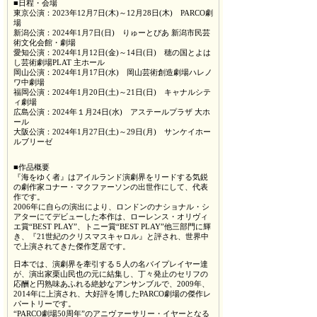
■日程・会場
東京公演：2023年12月7日(木)～12月28日(木) PARCO劇
場
新潟公演：2024年1月7日(日) りゅーとぴあ 新潟市民芸
術文化会館・劇場
愛知公演：2024年1月12日(金)～14日(日) 穂の国とよは
し芸術劇場PLAT 主ホール
岡山公演：2024年1月17日(水) 岡山芸術創造劇場ハレノ
ワ中劇場
福岡公演：2024年1月20日(土)～21日(日) キャナルシテ
ィ劇場
広島公演：2024年１月24日(水) アステールプラザ 大ホ
ール
大阪公演：2024年1月27日(土)～29日(月) サンケイホー
ルブリーゼ
■作品概要
『海をゆく者』はアイルランド演劇界をリードする気鋭
の劇作家コナー・マクファーソンの出世作にして、代表
作です。
2006年に自らの演出により、ロンドンのナショナル・シ
アターにてデビューした本作は、ローレンス・オリヴィ
エ賞“BEST PLAY”、トニー賞“BEST PLAY”他三部門に輝
き、『21世紀のクリスマスキャロル』と評され、世界中
で上演されてきた傑作芝居です。
日本では、演劇界を牽引する５人の名バイプレイヤー達
が、演出家栗山民也の元に結集し、丁々発止のセリフの
応酬と円熟味あふれる絶妙なアンサンブルで、2009年、
2014年に上演され、大好評を博したPARCO劇場の傑作レ
パートリーです。
“PARCO劇場50周年”のアニヴァーサリー・イヤーとなる