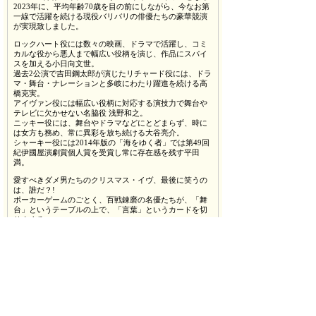
2023年に、平均年齢70歳を目の前にしながら、今なお第
一線で活躍を続ける現役バリバリの俳優たちの豪華競演
が実現致しました。
ロックハート役には数々の映画、ドラマで活躍し、コミ
カルな役から悪人まで幅広い役柄を演じ、作品にスパイ
スを加える小日向文世。
過去2公演で吉田鋼太郎が演じたリチャード役には、ドラ
マ・舞台・ナレーションと多岐にわたり躍進を続ける高
橋克実。
アイヴァン役には幅広い役柄に対応する演技力で舞台や
テレビに欠かせない名脇役 浅野和之。
ニッキー役には、舞台やドラマなどにとどまらず、時に
は女方も務め、常に異彩を放ち続ける大谷亮介。
シャーキー役には2014年版の「海をゆく者」では第49回
紀伊國屋演劇賞個人賞を受賞し常に存在感を残す平田
満。
愛すべきダメ男たちのクリスマス・イヴ、最後に笑うの
は、誰だ？!
ポーカーゲームのごとく、百戦錬磨の名優たちが、「舞
台」というテーブルの上で、「言葉」というカードを切
りまくる。
笑いとサスペンスに満ちた、丁々発止のスリリングなダ
ーク・コメディ！
どうしようもないおやじたちの愛おしいばかりのクリス
マスファンタジー。
今冬、珠玉の名作が復活します。
■ストーリー
アイルランド、ダブリン北部。