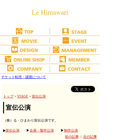
チケット転売・譲渡について
トップ
>
STAGE
>
宣伝公演
宣伝公演
（株）る・ひまわり宣伝公演です。
▶
宣伝公演
▶
企画・製作公演
▶
制作公演
前の記事
|
次の記事