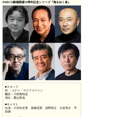
PARCO劇場開場50周年記念シリーズ『海をゆく者』
■スタッフ
作 ：コナー・マクファーソン
翻訳：小田島恒志
演出：栗山民也
■キャスト
出演：小日向文世 高橋克実 浅野和之 大谷亮介 平
田満