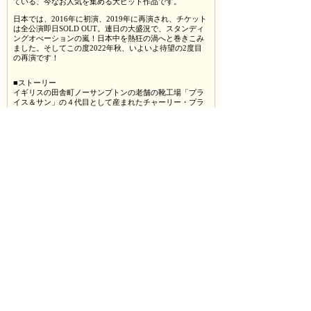
ている、今なお人気を集める大ヒット作品です。
日本では、2016年に初演、2019年に再演され、チケット
は全公演即日SOLD OUT。連日の大盛況で、スタンディ
ングオべーションの嵐！日本中を熱狂の渦へと巻きこみ
ました。そしてこの度2022年秋、いよいよ待望の2度目
の再演です！
■ストーリー
イギリスの田舎町ノーサンプトンの老舗の靴工場「プラ
イス＆サン」の４代目として産まれたチャーリー・プラ
イス（小池徹平）。
彼は父親の意向に反してフィアンセのニコラ（玉置成
実）とともにロンドンで生活する道を選ぶが、その矢先
父親が急死、工場を継ぐことになってしまう。
工場を継いだチャーリーは、実は経営難に陥って倒産寸
前であることを知り、幼い頃から知っている従業員たち
を解雇しなければならず、途方に暮れる。
従業員のひとり、ローレン（ソニン）に倒産を待つだけ
でなく、新しい市場を開発するべきだとハッパをかけら
れたチャーリーは、ロンドンで出会ったドラァグクイー
ンのローラ（城田優）にヒントを得て、危険でセクシー
なドラァグクイーンのためのブーツ“キンキーブーツ”を
つくる決意をする。
チャーリーはローラを靴工場の専属デザイナーに迎え、
ふたりは試作を重ねる。
型破りなローラと保守的な田舎の靴工場の従業員たちと
の軋轢の中、チャーリーはミラノの見本市にキンキーブ
ーツを出して工場の命運を賭けることを決意するが…！
■担当者からのPR