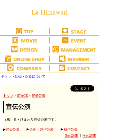
チケット転売・譲渡について
トップ
>
STAGE
>
宣伝公演
宣伝公演
（株）る・ひまわり宣伝公演です。
▶
宣伝公演
▶
企画・製作公演
▶
制作公演
前の記事
|
次の記事