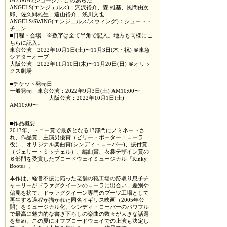
GEORGE(ジョージ)：ひのあらた
ANGELS(エンジェルス)：穴沢裕介、森 雄基、風間由次
郎、佐久間雄生、遠山裕介、浅川文也
ANGELS/SWING(エンジェルス/スウィング)：シュート・
チェン
■日程・会場 ※数字は全て半角で記入。地方も同様にこ
ちらに記入。
東京公演 2022年10月1日(土)〜11月3日(木・祝) ＠東急
シアターオーブ
大阪公演 2022年11月10日(木)〜11月20日(日) ＠オリッ
クス劇場
■チケット発売日
一般発売 東京公演：2022年9月3日(土) AM10:00〜
大阪公演：2022年10月1日(土)
AM10:00〜
■作品概要
2013年、トニー賞で最多となる13部門にノミネートさ
れ、作品賞、主演男優賞（ビリー・ポーター：ローラ
役）、オリジナル楽曲賞(シンディ・ローパー)、振付賞
（ジェリー・ミッチェル）、編曲賞、衣裳デザイン賞の
６部門を受賞したブロードウェイミュージカル『Kinky
Boots』。
本作は、経営不振に陥った老舗の靴工場の跡取り息子チ
ャーリーがドラァグクイーンのローラに出会い、差別や
偏見を捨て、ドラァグクイーン専門のブーツ工場として
再生する過程が描かれた同名イギリス映画（2005年公
開）をミュージカル化。シンディ・ローパーのパワフル
で最高に魅力的な書き下ろしの楽曲の数々が大きな話題
を集め、この夏にオフブロードウェイでの上演も決定し