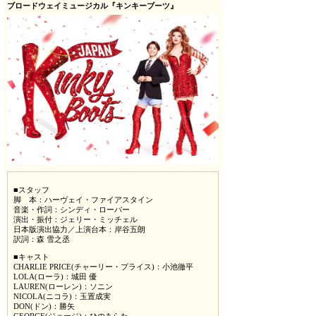
ブロードウェイミュージカル『キンキーブーツ』
■スタッフ
脚 本：ハーヴェイ・ファイアスタイン
音楽・作詞：シンディ・ローパー
演出・振付：ジェリー・ミッチェル
日本版演出協力／上演台本：岸谷五朗
訳詞：森 雪之丞
■キャスト
CHARLIE PRICE(チャーリー・プライス)：小池徹平
LOLA(ローラ)：城田 優
LAUREN(ローレン)：ソニン
NICOLA(ニコラ)：玉置成実
DON(ドン)：勝矢