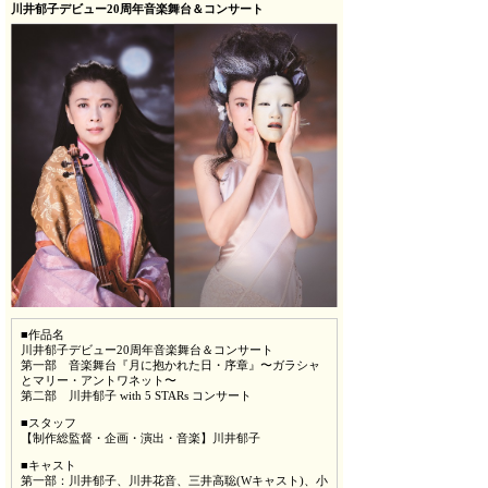
川井郁子デビュー20周年音楽舞台＆コンサート
■作品名
川井郁子デビュー20周年音楽舞台＆コンサート
第一部 音楽舞台『月に抱かれた日・序章』〜ガラシャ
とマリー・アントワネット〜
第二部 川井郁子 with 5 STARs コンサート
■スタッフ
【制作総監督・企画・演出・音楽】川井郁子
■キャスト
第一部：川井郁子、川井花音、三井高聡(Wキャスト)、小