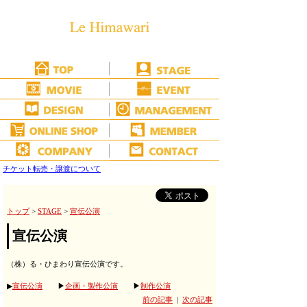
チケット転売・譲渡について
トップ
>
STAGE
>
宣伝公演
宣伝公演
（株）る・ひまわり宣伝公演です。
▶
宣伝公演
▶
企画・製作公演
▶
制作公演
前の記事
|
次の記事