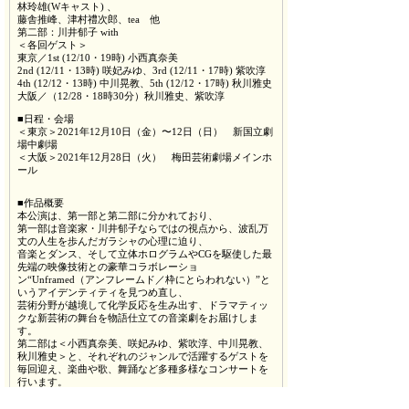
林玲雄(Wキャスト) 、
藤舎推峰、津村禮次郎、tea 他
第二部：川井郁子 with
＜各回ゲスト＞
東京／1st (12/10・19時) 小西真奈美
2nd (12/11・13時) 咲妃みゆ、3rd (12/11・17時) 紫吹淳
4th (12/12・13時) 中川晃教、5th (12/12・17時) 秋川雅史
大阪／（12/28・18時30分）秋川雅史、紫吹淳
■日程・会場
＜東京＞2021年12月10日（金）〜12日（日） 新国立劇
場中劇場
＜大阪＞2021年12月28日（火） 梅田芸術劇場メインホ
ール
■作品概要
本公演は、第一部と第二部に分かれており、
第一部は音楽家・川井郁子ならではの視点から、波乱万
丈の人生を歩んだガラシャの心理に迫り、
音楽とダンス、そして立体ホログラムやCGを駆使した最
先端の映像技術との豪華コラボレーショ
ン“Unframed（アンフレームド／枠にとらわれない）”と
いうアイデンティティを見つめ直し、
芸術分野が越境して化学反応を生み出す、ドラマティッ
クな新芸術の舞台を物語仕立ての音楽劇をお届けしま
す。
第二部は＜小西真奈美、咲妃みゆ、紫吹淳、中川晃教、
秋川雅史＞と、それぞれのジャンルで活躍するゲストを
毎回迎え、楽曲や歌、舞踊など多種多様なコンサートを
行います。
川井郁子の音楽の世界が無限に広がる新しい舞台芸術の
可能性にどうぞご期待ください。