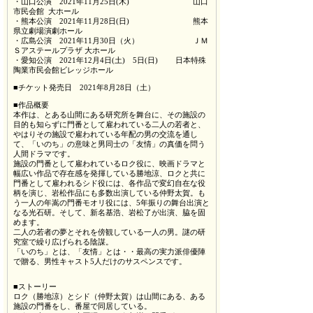
・山口公演 2021年11月25日(木) 山口
市民会館 大ホール
・熊本公演 2021年11月28日(日) 熊本
県立劇場演劇ホール
・広島公演 2021年11月30日（火） ＪＭ
Ｓアステールプラザ 大ホール
・愛知公演 2021年12月4日(土) 5日(日) 日本特殊
陶業市民会館ビレッジホール
■チケット発売日 2021年8月28日（土）
■作品概要
本作は、とある山間にある研究所を舞台に、その施設の
目的も知らずに門番として雇われている二人の若者と、
やはりその施設で雇われている年配の男の交流を通し
て、「いのち」の意味と男同士の「友情」の真価を問う
人間ドラマです。
施設の門番として雇われているロク役に、映画ドラマと
幅広い作品で存在感を発揮している勝地涼、ロクと共に
門番として雇われるシド役には、各作品で変幻自在な役
柄を演じ、岩松作品にも多数出演している仲野太賀。も
う一人の年嵩の門番モオリ役には、5年振りの舞台出演と
なる光石研。そして、新名基浩、岩松了が出演、脇を固
めます。
二人の若者の夢とそれを傍観している一人の男。謎の研
究室で繰り広げられる陰謀。
「いのち」とは、「友情」とは・・最高の実力派俳優陣
で贈る、男性キャスト5人だけのサスペンスです。
■ストーリー
ロク（勝地涼）とシド（仲野太賀）は山間にある、ある
施設の門番をし、番屋で同居している。