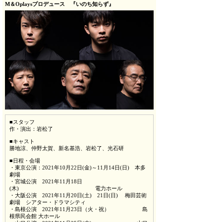
M＆Oplaysプロデュース 『いのち知らず』
■スタッフ
作・演出：岩松了
■キャスト
勝地涼、仲野太賀、新名基浩、岩松了、光石研
■日程・会場
・東京公演：2021年10月22日(金)～11月14日(日) 本多
劇場
・宮城公演 2021年11月18日
(木) 電力ホール
・大阪公演 2021年11月20日(土) 21日(日) 梅田芸術
劇場 シアター・ドラマシティ
・島根公演 2021年11月23日（火・祝） 島
根県民会館 大ホール