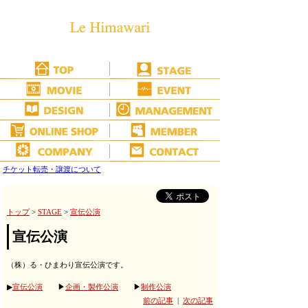
チケット転売・譲渡について
トップ
>
STAGE
>
宣伝公演
宣伝公演
（株）る・ひまわり宣伝公演です。
▶
宣伝公演
▶
企画・製作公演
▶
制作公演
前の記事
|
次の記事