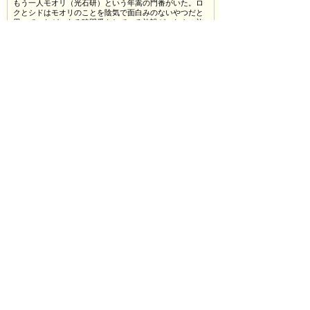
もう一人モオリ（光石研）という年嵩の門番がいた。ロ
クとシドはモオリのことを陰気で面白みのないやつだと
思っていたが、ある時門番をしている施設が、なんの施
設か知らされる。
モオリが言うには、施設は「死んだ人間を生き返らせる
研究をしている」らしい。
二人は、モオリの言うことを俄かには信じられなかった
が、これまで気にもとめていなかったモオリが、知性の
ある
優れた人間に思えてくる。
二人には、この仕事でお金を貯めて、街で車の修理工場
を立ち上げる、という夢があった。
そのために、人里離れた山の中の仕事に就いたのだ。こ
こは、他のアルバイトよりお金になった。
しかし、その施設の異様さが、やがて二人の行く末に不
安な影を落としてゆく。大きな力に翻弄されていく若者
と、
それを傍観する一人の男――彼らの「いのち」に迫る陰
謀とは――。
■担当者からのPR
岩松了の待望の新作は、勝地涼と仲野太賀がW主演、し
かも男5人だけのサスペンス。
勝地涼の「仲野太賀と一緒にやりたい！」との一言から
始まり、まさに「友情」が繋いだ本作品。
そして、5年振りの舞台出演となる光石研がキーパーソン
になる予感・・
岩松ワールドに実力派俳優陣がどう挑むのか。ぜひ劇場
にてご観劇ください!!
■公式HPのURL
http://mo-plays.com/inochishirazu/