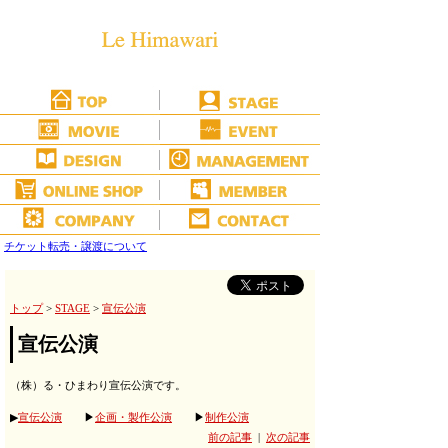
チケット転売・譲渡について
トップ
>
STAGE
>
宣伝公演
宣伝公演
（株）る・ひまわり宣伝公演です。
▶
宣伝公演
▶
企画・製作公演
▶
制作公演
前の記事
|
次の記事