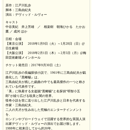
原作：江戸川乱歩
脚本：三島由紀夫
演出：デヴィッド・ルヴォー
キャスト
中谷美紀 井上芳雄 ／ 相楽樹 朝海ひかる たかお
鷹 ／ 成河 ほか
日程・会場
【東京公演】 2018年1月9日（火）～1月28日（日）@
日生劇場
【大阪公演】 2018年2月1日（木）～2月5日（月）@梅
田芸術劇場メインホール
チケット発売日：2017年9月30日（土）
江戸川乱歩の長編探偵小説で、1961年に三島由紀夫が戯
曲化した『黒蜥蜴』は、
三島由紀夫が残した戯曲の中でも最高傑作の一つと称さ
れている代表作です。
「美」に執着する女盗賊“黒蜥蜴”と名探偵“明智小五
郎”が繰り広げる耽美と闇の世界。
怪奇小説を世に送り出した江戸川乱歩と日本を代表する
作家・三島由紀夫、
二人の天才が生み出した究極のエンターテインメント
を、
ロンドンやブロードウェイで活躍する世界的な英国人演
出家デヴィッド・ルヴォーの演出でお届け致します。
1988年に初来日してから約30年、