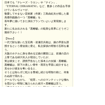
日本でも『テレーズ・ラカン』や『ナイン』、
『ETERNAL CHIKAMATSU』など、数多くの作品を手掛
けているルヴォーが、
敬愛してやまない芸術家（作家）三島由紀夫が残した最
高傑作戯曲の一つ『黒蜥蜴』を、
長年夢に描いてきた演出プランでいよいよ実現致しま
す。
新たに生み出される『黒蜥蜴』の耽美な世界にどうぞご
期待下さい！！
【Story】
一代で財を築いた宝石商・岩瀬庄兵衛は、娘の早苗を誘
拐するという脅迫状に脅え、私立探偵の明智小五郎を雇
う。
大阪のホテルに身を潜める父娘の隣室には、岩瀬の店の
上客である緑川夫人が宿泊していたが、
実は彼女こそ、誘拐予告をした張本人の女賊・黒蜥蜴。
黒蜥蜴は、部下の美しい青年・雨宮を早苗に紹介すると
見せかけ彼女を奪い去ると、
そうとは知らずに犯人を警戒し続ける明智の前に、何食
わぬ顔で現れる 。
クールでいながら、「犯罪」へのロマンティックな憧れ
を隠さない明智に魅入られた緑川＝黒蜥蜴は言う。
「要するにあなたは報いられない戀(こい)をしてらっし
ゃる。犯罪に對(たい) する戀(こい)を」。
明智はすかさず切り返す。
「でも己惚れかもしれないが、僕はかう思うこともあり
ますよ。僕は犯罪から戀(こい)されてゐるんだと」