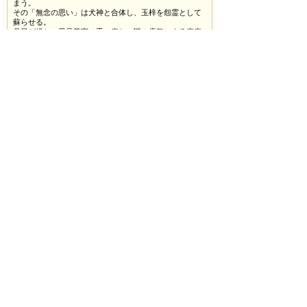
まう。
その「無念の思い」は犬神と合体し、玉梓を怨霊として
蘇らせる。
月日が経ち、里見義実の重い病と、謎の瘴気による疫病
で、南総は大混乱を起こしていた。
この瘴気は里見家を滅亡へ導くため、怨霊の玉梓から放
たれていた。
玉梓の勢い留まるところを知らず、左母二郎（猪塚健
太）らを従え、悪行の限りを尽くし、
世の中全てを滅亡させるべく暴走し始めていた。
義実と玉梓の娘である伏姫（白石美帆・二役）は、彼女
に思いを寄せる金碗大輔（松田賢二）に
誤って撃たれてしまうが、世の平穏を願う精霊となっ
て、「犬」の字がつく姓を持ち、
霊力のある玉を所持する八人の犬士たちを導き始め
る…。
【担当者からのPR】
原作、滝沢馬琴の「南総里見八犬伝」の刊行から今年で
ちょうど200年。
世代を超えて語り継がれ、映画、舞台と様々な形でわた
したちに感動を与えてきた本作品が
2014年、帰ってきました！
2012年の再演となりますが、初演から脚本・演出もリニ
ューアルし、キャストも一新！
魅力的なキャストには、初舞台にして主演を務める山﨑
賢人さん。映像を中心にいま、
最も活躍している俳優のひとりですが、本作品で初舞台
を踏みます。
時代劇、殺陣と初めてづくしの山﨑さんですが、それを
全く感じさせない堂々とした立ち回りは必見！
また初演にも違う役で出演した村井良大さんをはじめ、