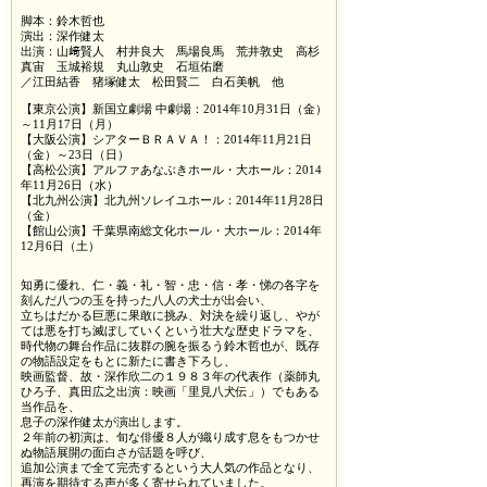
脚本：鈴木哲也
演出：深作健太
出演：山﨑賢人 村井良大 馬場良馬 荒井敦史 高杉
真宙 玉城裕規 丸山敦史 石垣佑磨
／江田結香 猪塚健太 松田賢二 白石美帆 他
【東京公演】新国立劇場 中劇場：2014年10月31日（金）
～11月17日（月）
【大阪公演】シアターＢＲＡＶＡ！：2014年11月21日
（金）～23日（日）
【高松公演】アルファあなぶきホール・大ホール：2014
年11月26日（水）
【北九州公演】北九州ソレイユホール：2014年11月28日
（金）
【館山公演】千葉県南総文化ホール・大ホール：2014年
12月6日（土）
知勇に優れ、仁・義・礼・智・忠・信・孝・悌の各字を
刻んだ八つの玉を持った八人の犬士が出会い、
立ちはだかる巨悪に果敢に挑み、対決を繰り返し、やが
ては悪を打ち滅ぼしていくという壮大な歴史ドラマを、
時代物の舞台作品に抜群の腕を振るう鈴木哲也が、既存
の物語設定をもとに新たに書き下ろし、
映画監督、故・深作欣二の１９８３年の代表作（薬師丸
ひろ子、真田広之出演：映画「里見八犬伝」）でもある
当作品を、
息子の深作健太が演出します。
２年前の初演は、旬な俳優８人が織り成す息をもつかせ
ぬ物語展開の面白さが話題を呼び、
追加公演まで全て完売するという大人気の作品となり、
再演を期待する声が多く寄せられていました。