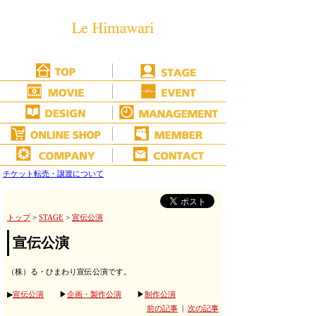
チケット転売・譲渡について
トップ
>
STAGE
>
宣伝公演
宣伝公演
（株）る・ひまわり宣伝公演です。
▶
宣伝公演
▶
企画・製作公演
▶
制作公演
前の記事
|
次の記事