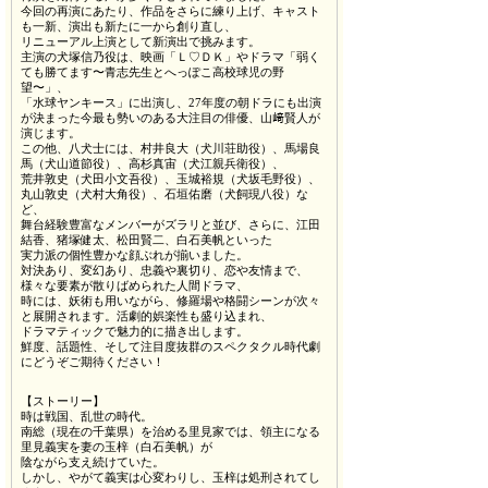
今回の再演にあたり、作品をさらに練り上げ、キャスト
も一新、演出も新たに一から創り直し、
リニューアル上演として新演出で挑みます。
主演の犬塚信乃役は、映画「Ｌ♡ＤＫ」やドラマ「弱く
ても勝てます〜青志先生とへっぽこ高校球児の野
望〜」、
「水球ヤンキース」に出演し、27年度の朝ドラにも出演
が決まった今最も勢いのある大注目の俳優、山﨑賢人が
演じます。
この他、八犬士には、村井良大（犬川荘助役）、馬場良
馬（犬山道節役）、高杉真宙（犬江親兵衛役）、
荒井敦史（犬田小文吾役）、玉城裕規（犬坂毛野役）、
丸山敦史（犬村大角役）、石垣佑磨（犬飼現八役）な
ど、
舞台経験豊富なメンバーがズラリと並び、さらに、江田
結香、猪塚健太、松田賢二、白石美帆といった
実力派の個性豊かな顔ぶれが揃いました。
対決あり、変幻あり、忠義や裏切り、恋や友情まで、
様々な要素が散りばめられた人間ドラマ、
時には、妖術も用いながら、修羅場や格闘シーンが次々
と展開されます。活劇的娯楽性も盛り込まれ、
ドラマティックで魅力的に描き出します。
鮮度、話題性、そして注目度抜群のスペクタクル時代劇
にどうぞご期待ください！
【ストーリー】
時は戦国、乱世の時代。
南総（現在の千葉県）を治める里見家では、領主になる
里見義実を妻の玉梓（白石美帆）が
陰ながら支え続けていた。
しかし、やがて義実は心変わりし、玉梓は処刑されてし