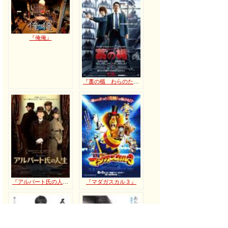
『俺俺』
『藁の楯 わらのたて』
『アルバート氏の人生』
『マダガスカル３』