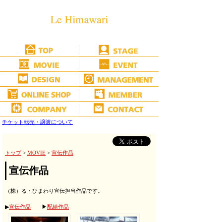
チケット転売・譲渡について
トップ
>
MOVIE
>
宣伝作品
宣伝作品
（株）る・ひまわり宣伝担当作品です。
▶
宣伝作品
▶
配給作品