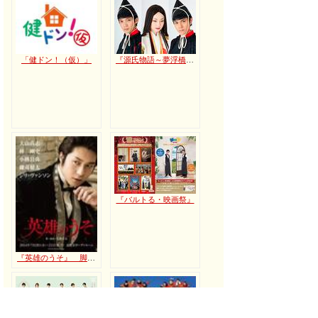
「健ドン！（仮）」
『源氏物語～夢浮橋～』 脚本：赤澤ムック 演出：板垣恭一 ＠神奈川芸術劇場 大スタジオ
『バルトる・映画祭』
『英雄のうそ』 脚本・演出：毛利亘 ＠恵比寿ガーデンルーム