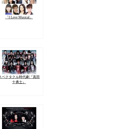
「I Love Musical」
スペクタクル時代劇『真田
十勇士』