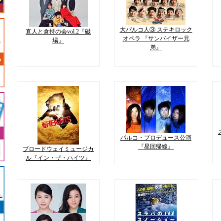
大パルコ人③ ステキロック
直人と倉持の会vol.2『磁
オペラ 『サンバイザー兄
場』
弟』
パルコ・プロデュース公演
『星回帰線』
ブロードウェイミュージカ
ル『イン・ザ・ハイツ』