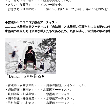
・むーみん（松田岳）・・・脱退を決意している。
・きリン（加藤啓）・・・メンバー最年少。
・おぎまち（辻本祐樹）・・・第2いろは坂20カーブと兼任。第2いろは坂では
◆吉法師ft.ニコニコ水墨画アーティスト
ニコニコ水墨画出身アーティスト「吉法師」と水墨画の巨匠たちによる夢のコ
水墨画の巨匠たちは頑固な職人たちであるため、気合が凄く、吉法師の歌の最
「Demon」PVを見る▶
・吉法師（安西慎太郎）・・・尾張の振動。メインボーカル。
・顕如師匠（林剛史）・・・水墨画アーティスト。
・足利師匠（川隅美慎）・・・水墨画アーティスト。
・煕子師匠（井深克彦）・・・水墨画アーティスト。
・田村師匠（中村龍介）・・・水墨画アーティスト。