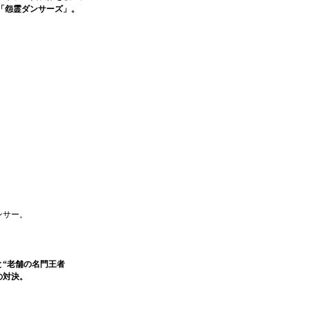
「怨霊ダンサーズ」。
ンサー。
と“老舗の名門王者
の対決。