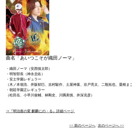
曲名「あいつこそが織田ノーマ」
・織田ノーマ（安西慎太郎）
・明智部長（神永圭佑）
・安土学園レギュラー
（木ノ本嶺浩、井阪郁巳、吉村駿作、土屋神葉、谷戸亮太、二瓶拓也、粟根ま
・朝廷学園正レギュラー
（松田岳、小早川俊輔、林剛史、川隅美慎、井深克彦）
⇒『明治座の変 麒麟にの・る』詳細ページ
<< 前のページへ
|
次のページへ >>