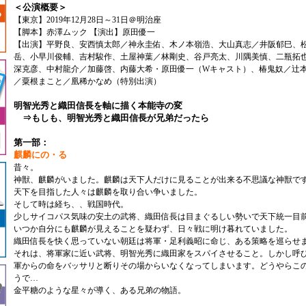
＜公演概要＞
【東京】2019年12月28日～31日＠明治座
【脚本】赤澤ムック 【演出】原田優一
【出演】平野良、安西慎太郎／神永圭佑、木ノ本嶺浩、大山真志／井阪郁巳、
岳、小早川俊輔、吉村駿作、土屋神葉／林剛史、谷戸亮太、川隅美慎、二瓶拓
深克彦、中村龍介／加藤啓、内藤大希・原田優一（Wキャスト）、椿鬼奴／辻
／粟根まこと／凰稀かなめ（特別出演）
明智光秀と織田信長を軸に描く本能寺の変
⇒もしも、明智光秀と織田信長が兄弟だったら
第一部
：
麒麟にの・る
昔々。
神獣、麒麟がいました。麒麟は天下人だけに見ることが出来る不思議な神獣で
天下を目指した人々は麒麟を取り合い争いました。
そして時は経ち、、戦国時代。
少しサイコパス気味の安土の武将、織田信長は目まぐるしい勢いで天下統一目
いつか自分にも麒麟が見えることを疑わず、日々戦に明け暮れていました。
織田信長を快く思っていない朝廷は将軍・足利義昭に命じ、ある策略を巡らせ
それは、将軍家に近い武将、明智光秀に織田家をスパイさせること。しかし呼
軍からの命をバッサリと断りその場からいなくなってしまいます。どうやらこ
うで…
金平糖のような星々が導く、ある兄弟の物語。