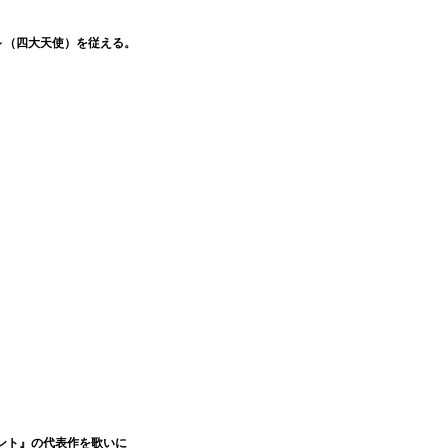
～（四大天使）を従える。
ント』の代表作を歌いに