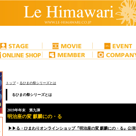
トップ
>
るひまの祭シリーズとは
るひまの祭シリーズとは
2019年年末 第九弾
明治座の変 麒麟にの・る
▶▶る・ひまわりオンラインショップ『
明治座の変 麒麟にの・る
』公演