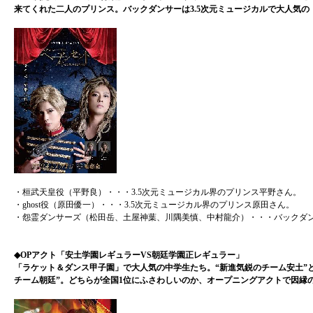
来てくれた二人のプリンス。バックダンサーは3.5次元ミュージカルで大人気の
・桓武天皇役（平野良）・・・3.5次元ミュージカル界のプリンス平野さん。
・ghost役（原田優一）・・・3.5次元ミュージカル界のプリンス原田さん。
・怨霊ダンサーズ（松田岳、土屋神葉、川隅美慎、中村龍介）・・・バックダ
◆OPアクト「安土学園レギュラーVS朝廷学園正レギュラー」
「ラケット＆ダンス甲子園」で大人気の中学生たち。“新進気鋭のチーム安土”
チーム朝廷”。どちらが全国1位にふさわしいのか、オープニングアクトで因縁