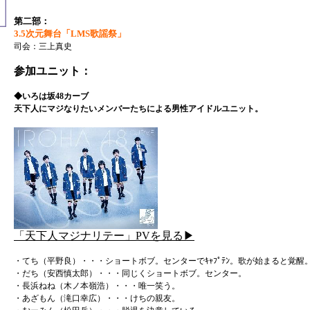
第二部：
3.5次元舞台「LMS歌謡祭」
司会：三上真史
参加ユニット：
◆いろは坂48カーブ
天下人にマジなりたいメンバーたちによる男性アイドルユニット。
「天下人マジナリテー」PVを見る▶
・てち（平野良）・・・ショートボブ。センターでｷｬﾌﾟﾃﾝ。歌が始まると覚醒
・だち（安西慎太郎）・・・同じくショートボブ。センター。
・長浜ねね（木ノ本嶺浩）・・・唯一笑う。
・あざもん（滝口幸広）・・・けちの親友。