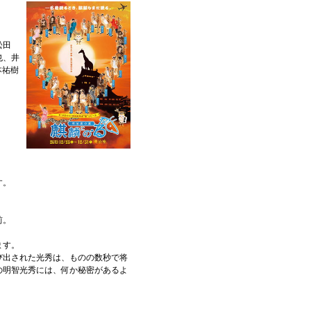
松田
也、井
本祐樹
す。
前。
ます。
び出された光秀は、ものの数秒で将
の明智光秀には、何か秘密があるよ