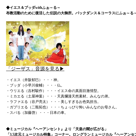
◆イエス＆ブッダwithふぉ～る～
布教活動のために復活した伝説の大御所。バックダンス＆コーラスにふぉ～る
「ジーザス」音源を見る▶
・イエス（井阪郁巳）・・・神。
・ブッダ（小早川俊輔）・・・仏。
・ウリエる（吉村駿作）・・・イエス命の真面目激情型。
・ミカエる（土屋神葉）・・・天真爛漫天然素材。みんなの弟。
・ラファエる（谷戸亮太）・・・美しすぎるお色気担当。
・ガブリエる（二瓶拓也）・・・ちょっぴり怖いみんなのお母さん。
・スバる（加藤啓）・・・日本の車。
◆ミュージカル『ヘーアンセント』より「天皇の闇が広がる」
「3.5次元ミュージカル特集」コーナー。ロングランミュージカル『ヘーアンセ